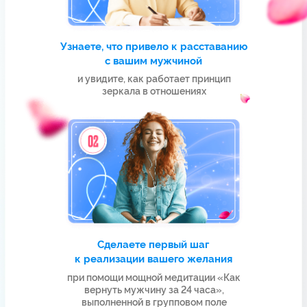
Я С ВАМИ!
МЕТОДИКА, КОТОРУЮ ВЫ
ПОЛУЧИТЕ,
УНИКАЛЬНА
В ее основе лежат
20-летние
исследования и наработки Елизаветы
Волковой, передовые методы работы
с подсознанием и управления
реальностью при помощи силы мысли
Вернуть мужчину и начать все заново…
Выйти замуж за любимого человека…
Притянуть мужчину своей мечты
и стать счастливой…
“
Все это стало возможным
благодаря методу, которым