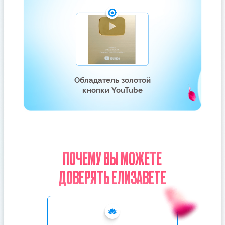
Я С ВАМИ!
УЧАСТНИКИ КУРСА «СЕКРЕТЫ
СЧАСТЛИВЫХ ОТНОШЕНИЙ»
ПОДТВЕРЖДАЮТ, ЧТО ЭТОТ КУРС
РАЗДЕЛИЛ ИХ ЖИЗНЬ
НА ДО И ПОСЛЕ
Более 9 650 отзывов от счастливых
женщин. Посмотрите на их истории
успеха!
НАДЕЖДА, 34 ГОДА
АННА, 26 ЛЕТ
Встретила мужчину после 6 лет
Вышла из глубокой депрессии 
несчастных отношений и развода
вернула любимого мужа.