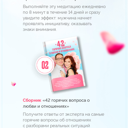
«Единственная
Мини-книга
результативная стратегия
восстановления настоящих
любовных отношений»
Забирайте пошаговый алгоритм
возвращения вашего мужчины. Это
поможет вернуть любовь и сохранить
счастливые отношения надолго.
Поторопитесь, подарки сгорят через
09:42
ЗАБРАТЬ ПОДАРКИ