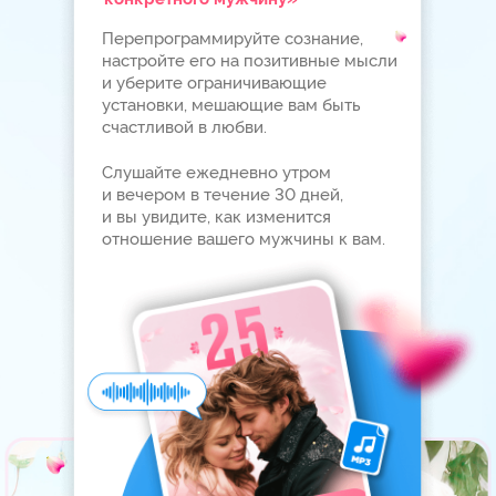
Основатель топовой
онлайн-школы
Сертифицированный
коуч ICF
Обладатель золотой
кнопки YouTube
ПОЧЕМУ ВЫ МОЖЕТЕ
ДОВЕРЯТЬ ЕЛИЗАВЕТЕ