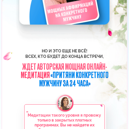
БОЛЕЕ 20 ЛЕТ
изучает Силу Мысли,
практикует сама и успешно
обучает этому других
БОЛЕЕ 1 400 000+
подписчиков на YouTube-
канале и в Instagram
16 935 ВЫПУСКНИЦ
курса «Секреты счастливых
отношений» счастливы в любви
БОЛЕЕ 100 000 ЧЕЛОВЕК
по всему миру выбрали
Елизавету своим учителем