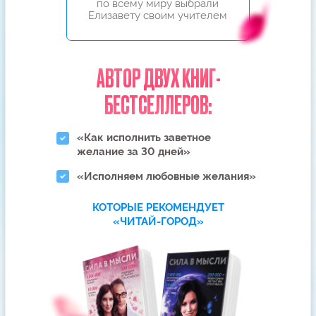
ВОЗМОЖНО, ВЫ ХОТИТЕ
СПРОСИТЬ…
Через какое время начнет
Получится ли его вернуть,
работать этот метод, если
если он категорически
между нами все очень
не хочет общаться, не берет
плохо?
трубку и везде меня
заблокировал?