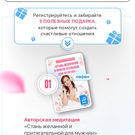
Авторская медитация
«Стань желанной и
притягательной для мужчин»
Выполняйте эту медитацию ежедневно
по 8 минут в течение 14 дней и сразу
увидите эффект: мужчина начнет
проявлять инициативу, оказывать
знаки внимания.
«42 горячих вопроса о
Сборник
любви и отношениях»
Получите ответы от эксперта на самые
горячие вопросы об отношениях
с разборами реальных ситуаций
и рекомендациями.