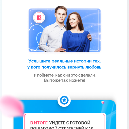
я поделюсь с вами на бесплатном
мастер-классе «Как вернуть
любимого мужчину за 35 дней»
“
Посмотрите 2-минутное видео
и узнайте, что сделать, чтобы мужчина
САМ захотел быть с вами
ИДУ НА МАСТЕР-КЛАСС
БОНУСЫ ДЛЯ ТЕХ,
КТО БУДЕТ