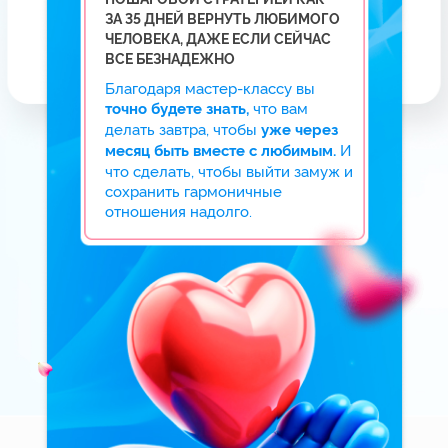
ДО КОНЦА МАСТЕР-КЛАССА
СВОД ПРАВИЛ
«Как отпустить мужчину так,
чтобы он вернулся САМ
с признаниями в любви»
Забирайте правила, чтобы стать
той женщиной, ради которой
мужчина готов на все.
Вы перестанете цепляться
за мужчину, жить в созависимых
деструктивных отношениях,
страдать, унижаться, пытаться
подстроиться — это не сделает вас
счастливой! Поймете, что сделать,
чтобы мужчина вернулся сам.