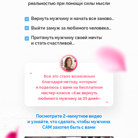
НО И ЭТО ЕЩЕ НЕ ВСЁ!
ВСЕХ, КТО БУДЕТ ДО КОНЦА ВСТРЕЧИ,
ЖДЕТ АВТОРСКАЯ МОЩНАЯ ОНЛАЙН-
МЕДИТАЦИЯ
«ПРИТЯНИ КОНКРЕТНОГО
МУЖЧИНУ ЗА 24 ЧАСА»
“
Медитации такого уровня я провожу
только в закрытых платных
программах. Вы не найдете их
больше нигде в интернете
“
Совместное общее поле всех, кто будет
в эфире, многократно усилит эту