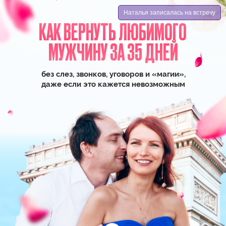
Наталья записалась на встречу
КАК ВЕРНУТЬ ЛЮБИМОГО
МУЖЧИНУ ЗА 35 ДНЕЙ
без слез, звонков, уговоров и «магии»,
даже если это кажется невозможным
ЕЛИЗАВЕТА ВОЛКОВА
Эксперт №1 в исполнении
любовных желаний
Стоимость
5900 руб
. БЕСПЛАТНО