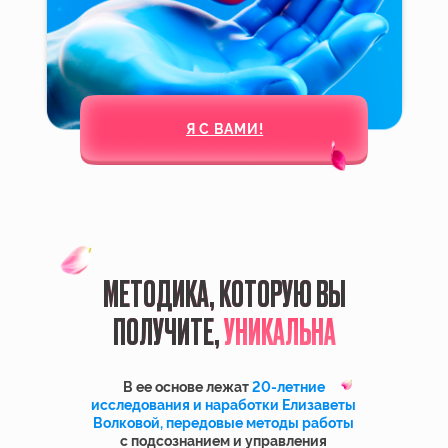
MP3-АУДИО
«25 мощных аффирмаций на
конкретного мужчину»
Перепрограммируйте сознание,
настройте его на позитивные мысли
и уберите ограничивающие
установки, мешающие вам быть
счастливой в любви.
Слушайте ежедневно утром
и вечером в течение 30 дней,
и вы увидите, как изменится
отношение вашего мужчины к вам.