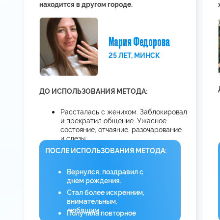
Сделаете первый шаг
к реализации вашего желания
при помощи мощной медитации «Как
вернуть мужчину за 24 часа»,
выполненной в групповом поле
Услышите реальные истории тех,
у кого получилось вернуть любовь
и поймете, как они это сделали.
Вы тоже так можете!