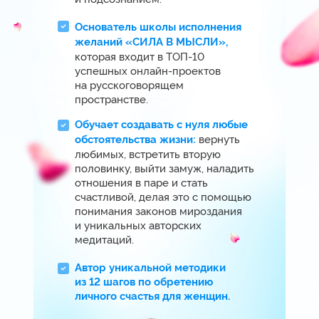
реализовала уже тысячи самых
различных желаний: путешествую
по миру, купила недвижимость в самом
престижном районе Дубая, позже
переехала в Америку, приобрела дом
за 1 200 000 $ и машину Range Rover
за 140 000 $.
И сегодня я точно знаю:
то, что сейчас
вам кажется недостижимым
и далеким, МОЖЕТ стать вашей
реальностью. Причем быстрее
и легче, чем вы думаете. «
“
Я расскажу свою историю
на мастер-классе!
“