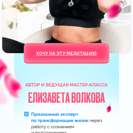
КРУТО! ИДУ НА ВСТРЕЧУ
Моя история любви — прямое
доказательство того, что
эта методика работает на
100 %!
" С 20 лет я грезила о свадьбе
на Мальдивах, но отношения
с мужчинами не складывались. Меня
предавали, бросали через 1−3 месяца
после начала отношений. Более 5 лет
я ждала предложения руки и сердца
от бывшего парня, но так
и не дождалась…
Сейчас я счастлива замужем
за любимым мужчиной.
В 2020 году
моя мечта о свадьбе на Мальдивах
исполнилась!
Благодаря своей методике