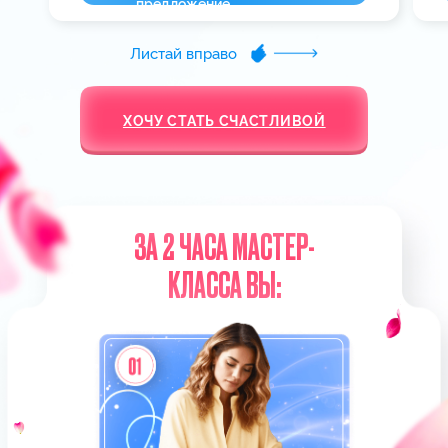
В ИТОГЕ:
УЙДЕТЕ С ГОТОВОЙ
ПОШАГОВОЙ СТРАТЕГИЕЙ КАК
ЗА 35 ДНЕЙ ВЕРНУТЬ ЛЮБИМОГО
ЧЕЛОВЕКА, ДАЖЕ ЕСЛИ СЕЙЧАС
ВСЕ БЕЗНАДЕЖНО
Благодаря мастер-классу вы
что вам
точно будете знать,
делать завтра, чтобы
уже через
И
месяц быть вместе с любимым.
что сделать, чтобы выйти замуж и
сохранить гармоничные
отношения надолго.