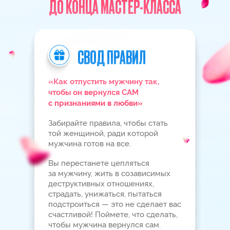
АВТОР И ВЕДУЩАЯ МАСТЕР-КЛАССА
ЕЛИЗАВЕТА ВОЛКОВА
Признанный эксперт
через
по трансформации жизни
работу с сознанием
и подсознанием.
Основатель школы исполнения
желаний «СИЛА
В МЫСЛИ»,
которая входит в ТОП-10
успешных онлайн-проектов
на русскоговорящем
пространстве.
Обучает создавать с нуля любые
вернуть
обстоятельства жизни:
любимых, встретить вторую
половинку, выйти замуж, наладить
отношения в паре и стать
счастливой, делая это с помощью
понимания законов мироздания
и уникальных авторских
медитаций.
Автор уникальной методики
из 12 шагов по обретению
личного счастья для женщин.