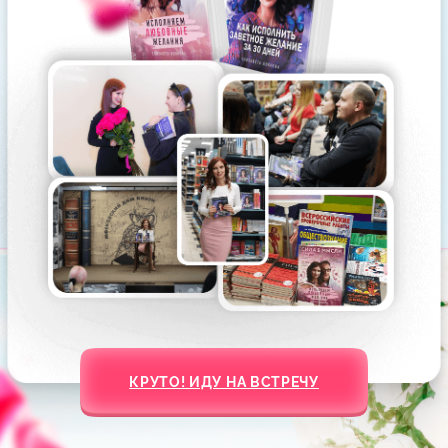
Этот метод работает даже
Уже в течение 35 дней
в самых сложных, на первый
вы сможете растопить лед
взгляд безнадежных случаях.
в ваших отношениях.
При этом вам не нужно
Но у многих девушек
контактировать с мужчиной.
изменения начинаются
Вы будете работать
гораздо раньше: мужчина
со своим состоянием,
выходит на связь, дарит
с желаниями, использовать
цветы, просит прощения,
закон притяжения и закон
инициирует встречу…
зеркала. В результате
практик мужчина сам выйдет
на связь и захочет быть
с вами.
Листай вправо
“
Я расскажу свою историю
на мастер-классе!
“
ВАШИ ПОДАРКИ ГОТОВЫ